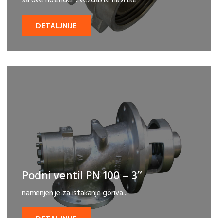
sa dve holender zvezdaste navrtke
DETALJNIJE
Podni ventil PN 100 – 3’’
namenjen je za istakanje goriva...