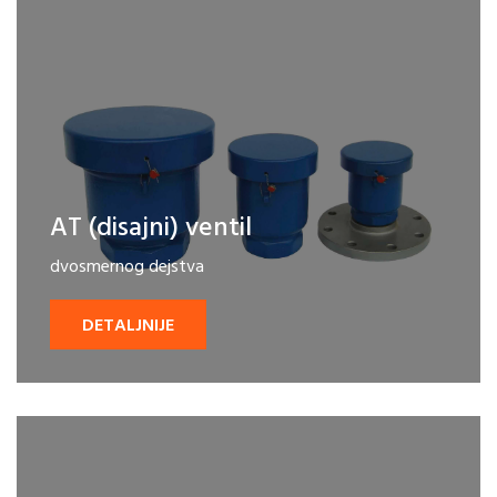
AT (disajni) ventil
dvosmernog dejstva
DETALJNIJE