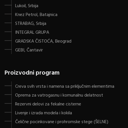
Lukoil, Srbija
Knez Petrol, Batajnica
STRABAG, Srbija
INTEGRAL GRUPA
GRADSKA ČISTOĆA, Beograd
GEBI, Čantavir
Proizvodni program
Creva svih vrsta i namena sa priključnim elementima
Oprema za vatrogasnu i komunalnu delatnost
Rezervni delovi za fekalne cisterne
Livenje i izrada modela i kokila
Čelične pocinkovane i prohromske stege (ŠELNE)