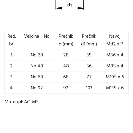
Red.
Veličina No
Prečnik
Prečnik
Navoj
br.
d (mm)
d1 (mm)
Md2 x P
1.
No 28
28
35
M56 x 4
2.
No 48
48
56
M85 x 4
3.
No 68
68
77
M105 x 6
4.
No 92
92
103
M135 x 6
Materijal: AC, MS