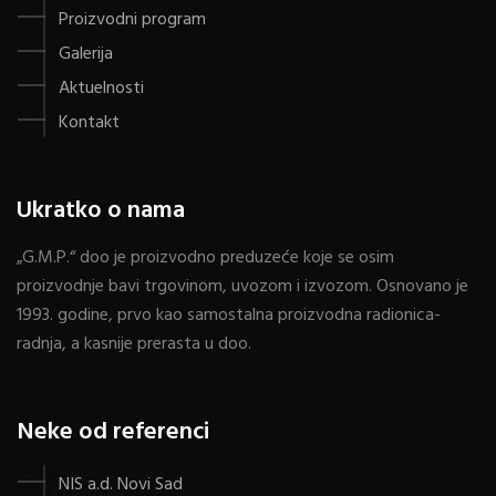
Proizvodni program
Galerija
Aktuelnosti
Kontakt
Ukratko o nama
„G.M.P.“ doo je proizvodno preduzeće koje se osim
proizvodnje bavi trgovinom, uvozom i izvozom. Osnovano je
1993. godine, prvo kao samostalna proizvodna radionica-
radnja, a kasnije prerasta u doo.
Neke od referenci
NIS a.d. Novi Sad