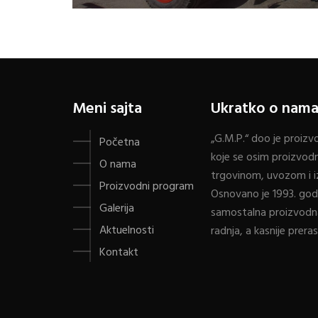
Meni sajta
Ukratko o nam
„G.M.P.“ doo je proiz
Početna
koje se osim proizvodn
O nama
trgovinom, uvozom i 
Proizvodni program
Osnovano je 1993. god
Galerija
samostalna proizvodna
Aktuelnosti
radnja, a kasnije prera
Kontakt