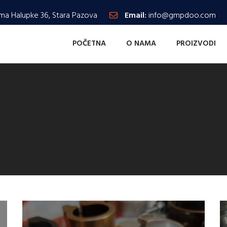
ma Halupke 36, Stara Pazova
Email:
info@gmpdoo.com
POČETNA
O NAMA
PROIZVODI