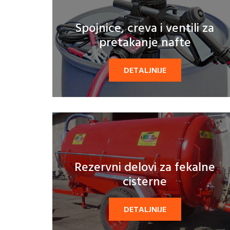
Spojnice, creva i ventili za
pretakanje nafte
DETALJNIJE
Rezervni delovi za fekalne
cisterne
DETALJNIJE