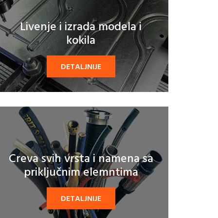
Livenje i izrada modela i
kokila
DETALJNIJE
Creva svih vrsta i namena sa
priključnim elemntima
DETALJNIJE