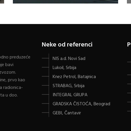
a
Neke od referenci
P
vodno preduzeće
NIS a.d. Novi Sad
je bavi
Lukoil, Srbija
izvozom.
Knez Petrol, Batajnica
ine, prvo kao
STRABAG, Srbija
 radionica-
INTEGRAL GRUPA
sta u doo.
GRADSKA ČISTOĆA, Beograd
GEBI, Čantavir