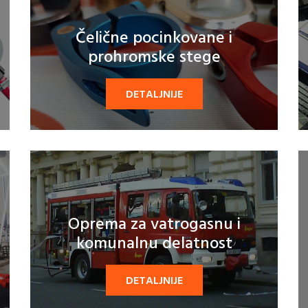
Čelične pocinkovane i
prohromske stege
DETALJNIJE
Oprema za vatrogasnu i
komunalnu delatnost
DETALJNIJE