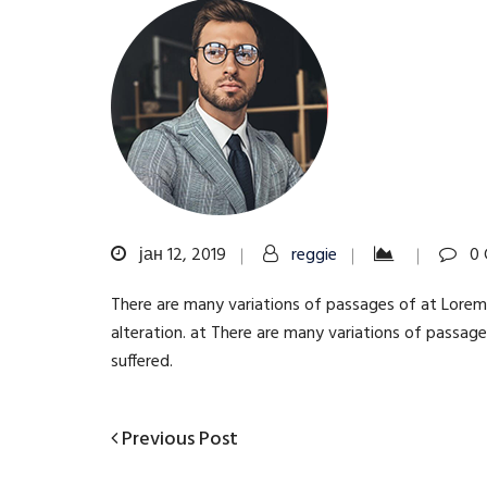
јан 12, 2019
reggie
0 
There are many variations of passages of at Lorem 
alteration. at There are many variations of passag
suffered.
Previous
Previous Post
Кретање
Post