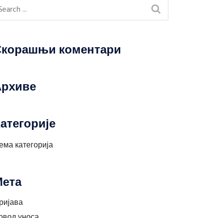
Скорашњи коментари
Архиве
атегорије
ема категорија
Мета
ријава
овод уноса