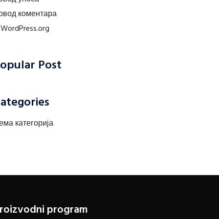
овод коментара
r.WordPress.org
opular Post
ategories
ема категорија
roizvodni program