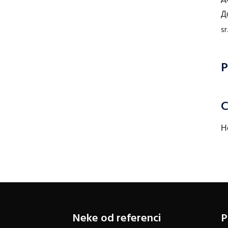
Д
s
P
C
Н
a
Neke od referenci
P