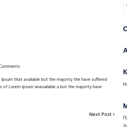
Comments
К
Ipsum that available but the majority the have suffered
Н
es of Lorem Ipsum anavailable a but the majority have
Next
Next Post
П
Post
Д