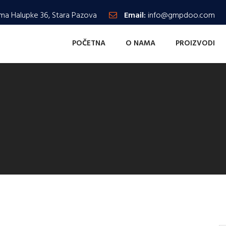
ma Halupke 36, Stara Pazova
Email:
info@gmpdoo.com
POČETNA
O NAMA
PROIZVODI