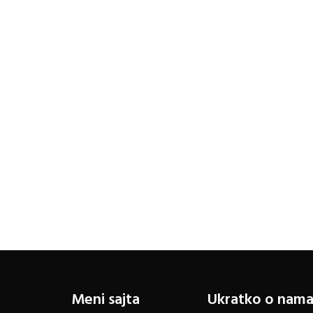
чланка
Meni sajta
Ukratko o nam