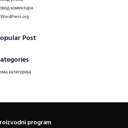
овод коментара
r.WordPress.org
opular Post
ategories
ема категорија
roizvodni program