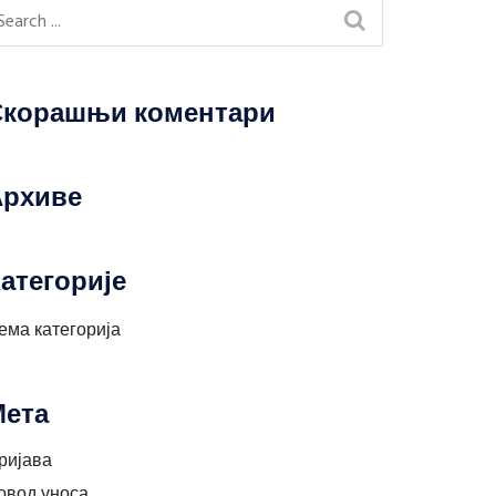
Скорашњи коментари
Архиве
атегорије
ема категорија
Мета
ријава
овод уноса