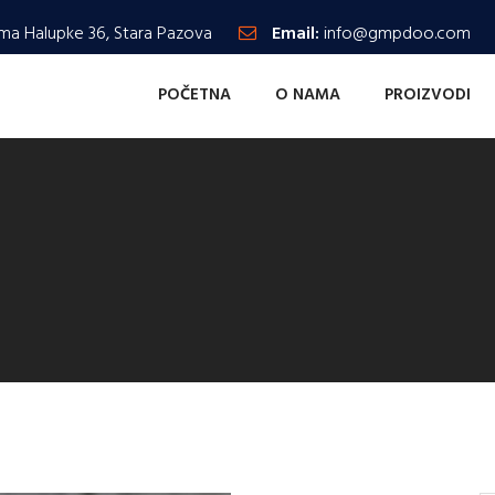
ma Halupke 36, Stara Pazova
Email:
info@gmpdoo.com
POČETNA
O NAMA
PROIZVODI