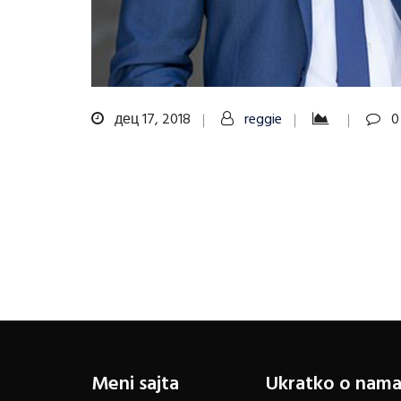
дец 17, 2018
reggie
0
Кретање
чланка
Meni sajta
Ukratko o nam