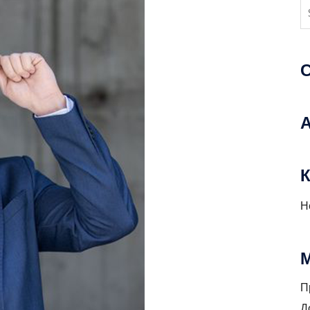
К
Н
П
Д