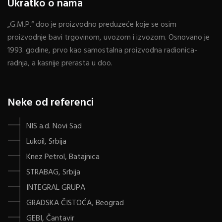
Ukratko o nama
„G.M.P.“ doo je proizvodno preduzeće koje se osim
proizvodnje bavi trgovinom, uvozom i izvozom. Osnovano je
1993. godine, prvo kao samostalna proizvodna radionica-
radnja, a kasnije prerasta u doo.
Neke od referenci
NIS a.d. Novi Sad
Lukoil, Srbija
Knez Petrol, Batajnica
STRABAG, Srbija
INTEGRAL GRUPA
GRADSKA ČISTOĆA, Beograd
GEBI, Čantavir