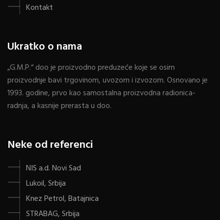
Kontakt
Ukratko o nama
„G.M.P.“ doo je proizvodno preduzeće koje se osim
proizvodnje bavi trgovinom, uvozom i izvozom. Osnovano je
1993. godine, prvo kao samostalna proizvodna radionica-
radnja, a kasnije prerasta u doo.
Neke od referenci
NIS a.d. Novi Sad
Lukoil, Srbija
Knez Petrol, Batajnica
STRABAG, Srbija