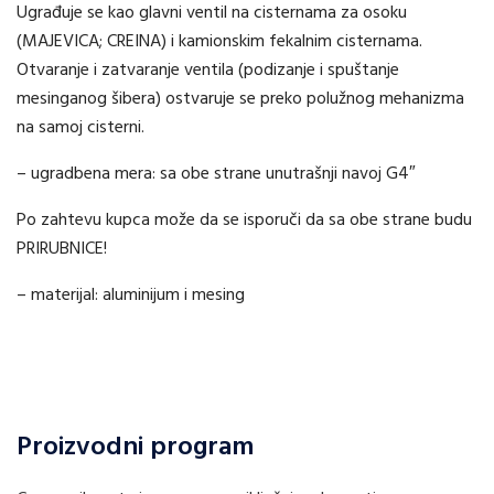
Ugrađuje se kao glavni ventil na cisternama za osoku
(MAJEVICA; CREINA) i kamionskim fekalnim cisternama.
Otvaranje i zatvaranje ventila (podizanje i spuštanje
mesinganog šibera) ostvaruje se preko polužnog mehanizma
na samoj cisterni.
– ugradbena mera: sa obe strane unutrašnji navoj G4″
Po zahtevu kupca može da se isporuči da sa obe strane budu
PRIRUBNICE!
– materijal: aluminijum i mesing
Proizvodni program