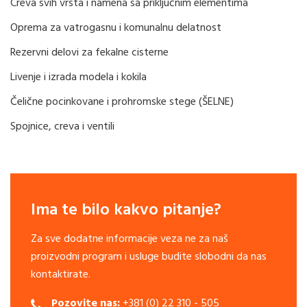
Creva svih vrsta i namena sa priključnim elementima
Oprema za vatrogasnu i komunalnu delatnost
Rezervni delovi za fekalne cisterne
Livenje i izrada modela i kokila
Čelične pocinkovane i prohromske stege (ŠELNE)
Spojnice, creva i ventili
Ima te bilo kakvo pitanje?
Za sve dodatne informacije veza ne za naš
proizvodni program i usluge budite slobodni da nas
kontaktirate.
Pozovite nas:
+381 (0) 22 310 - 505