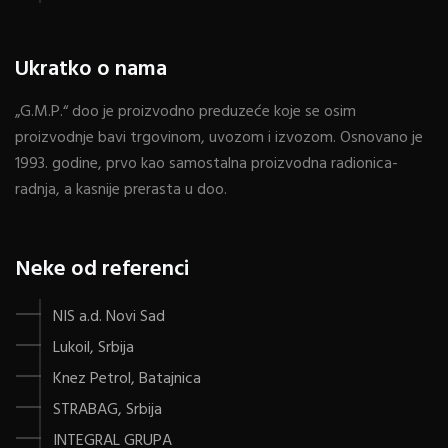
Ukratko o nama
„G.M.P.“ doo je proizvodno preduzeće koje se osim
proizvodnje bavi trgovinom, uvozom i izvozom. Osnovano je
1993. godine, prvo kao samostalna proizvodna radionica-
radnja, a kasnije prerasta u doo.
Neke od referenci
NIS a.d. Novi Sad
Lukoil, Srbija
Knez Petrol, Batajnica
STRABAG, Srbija
INTEGRAL GRUPA