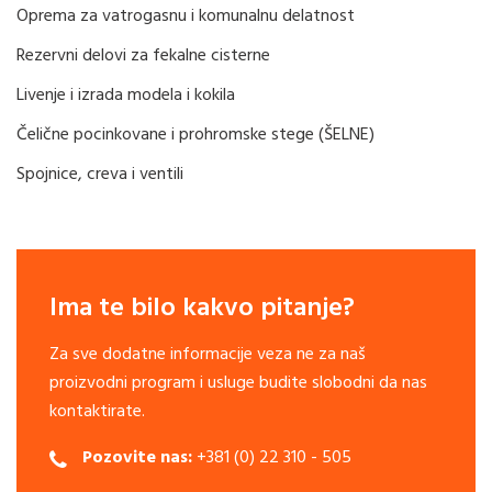
Oprema za vatrogasnu i komunalnu delatnost
Rezervni delovi za fekalne cisterne
Livenje i izrada modela i kokila
Čelične pocinkovane i prohromske stege (ŠELNE)
Spojnice, creva i ventili
Ima te bilo kakvo pitanje?
Za sve dodatne informacije veza ne za naš
proizvodni program i usluge budite slobodni da nas
kontaktirate.
Pozovite nas:
+381 (0) 22 310 - 505