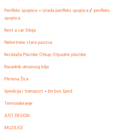
Perifleks spojnice
–
izrada perifleks spojnica
/
perifleks
spojnica
Rent a car Srbija
Nekretnine stara pazova
Reciklaža Plastike
Otkup Otpadne plastike
Rasadnik ukrasnog bilja
Pletena Žica
špedicija i transport
–
bn bos šped
Termolakiranje
JUST DESIGN
MUZILICE