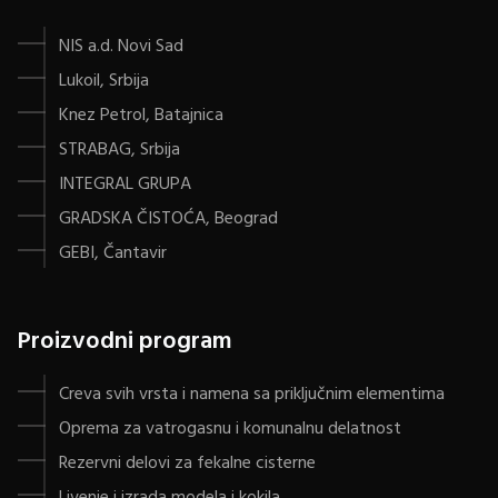
NIS a.d. Novi Sad
Lukoil, Srbija
Knez Petrol, Batajnica
STRABAG, Srbija
INTEGRAL GRUPA
GRADSKA ČISTOĆA, Beograd
GEBI, Čantavir
Proizvodni program
Creva svih vrsta i namena sa priključnim elementima
Oprema za vatrogasnu i komunalnu delatnost
Rezervni delovi za fekalne cisterne
Livenje i izrada modela i kokila