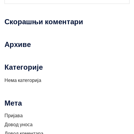
Скорашњи коментари
Архиве
Категорије
Нема категорија
Мета
Пријава
Довод уноса
Довод коментара