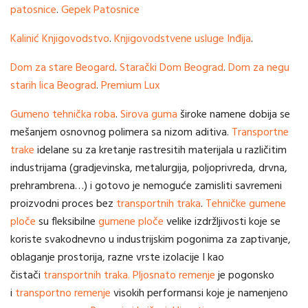
patosnice
.
Gepek Patosnice
Kalinić Knjigovodstvo
.
Knjigovodstvene usluge Inđija
.
Dom za stare Beogard
.
Starački Dom Beograd
.
Dom za negu
starih lica Beograd
.
Premium Lux
Gumeno tehnička roba
.
Sirova guma
široke namene dobija se
mešanjem osnovnog polimera sa nizom aditiva.
Transportne
trake
idelane su za kretanje rastresitih materijala u različitim
industrijama (gradjevinska, metalurgija, poljoprivreda, drvna,
prehrambrena…) i gotovo je nemoguće zamisliti savremeni
proizvodni proces bez
transportnih traka
.
Tehničke gumene
ploče
su fleksibilne
gumene ploče
velike izdržljivosti koje se
koriste svakodnevno u industrijskim pogonima za zaptivanje,
oblaganje prostorija, razne vrste izolacije I kao
čistači
transportnih traka.
Pljosnato remenje
je pogonsko
i
transportno remenje
visokih performansi koje je namenjeno