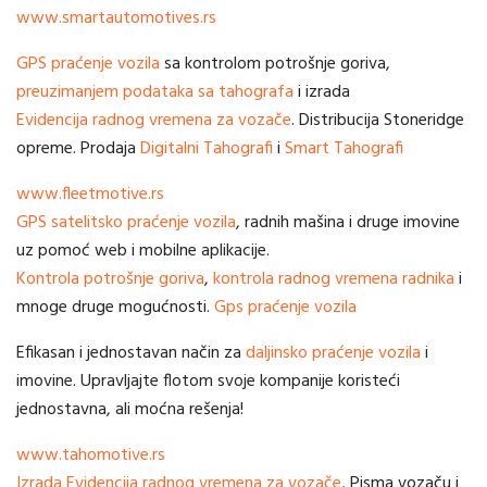
www.smartautomotives.rs
GPS praćenje vozila
sa kontrolom potrošnje goriva,
preuzimanjem podataka sa tahografa
i izrada
Evidencija radnog vremena za vozače
. Distribucija Stoneridge
opreme. Prodaja
Digitalni Tahografi
i
Smart Tahografi
www.fleetmotive.rs
GPS satelitsko praćenje vozila
, radnih mašina i druge imovine
uz pomoć web i mobilne aplikacije.
Kontrola potrošnje goriva
,
kontrola radnog vremena radnika
i
mnoge druge mogućnosti.
Gps praćenje vozila
Efikasan i jednostavan način za
daljinsko praćenje vozila
i
imovine. Upravljajte flotom svoje kompanije koristeći
jednostavna, ali moćna rešenja!
www.tahomotive.rs
Izrada Evidencija radnog vremena za vozače
, Pisma vozaču i