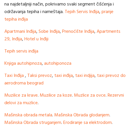
na najdetaljniji način, pokrivamo svaki segment čišćenja i
održavanja tepiha i nameštaja.
Tepih Servis Inđija
,
pranje
tepiha inđija
Apartmani Inđija
,
Sobe Inđija
,
Prenoćište Inđija
,
Apartments
29, Inđija
,
Hotel u Inđiji
Tepih servis inđija
Knjiga autohipnoza
,
autohiponoza
Taxi Inđija
,
Taksi prevoz
,
taxi inđija
,
taxi indjija
,
taxi prevoz do
aerodroma beograd
Muzilice za krave
.
Muzilice za koze
.
Muzlice za ovce
.
Rezervni
delovi za muzlice
.
Mašinska obrada metala
.
Mašinska Obrada glodanjem
.
Mašinska Obrada struganjem
.
Erodiranje sa elektrodom
.