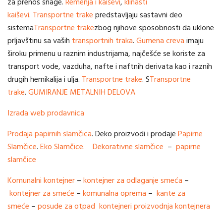
za prenos snage.
Remenja i kaiševi
,
klinasti
kaiševi
.
Transportne trake
predstavljaju sastavni deo
sistema
Transportne trake
zbog njihove sposobnosti da uklone
prljavštinu sa vaših
transportnih traka
.
Gumena creva
imaju
široku primenu u raznim industrijama, najčešće se koriste za
transport vode, vazduha, nafte i naftnih derivata kao i raznih
drugih hemikalija i ulja.
Transportne trake
. S
Transportne
trake
.
GUMIRANJE METALNIH DELOVA
Izrada web prodavnica
Prodaja papirnih slamčica
. Deko proizvodi i prodaje
Papirne
Slamčice
.
Eko Slamčice.
Dekorativne slamčice
–
papirne
slamčice
Komunalni kontejner
–
kontejner za odlaganje smeća
–
kontejner za smeće
–
komunalna oprema
–
kante za
smeće
–
posude za otpad
kontejneri
proizvodnja kontejnera