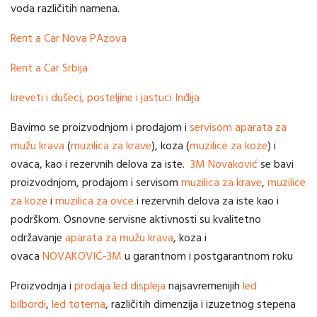
voda različitih namena.
Rent a Car Nova PAzova
Rent a Car Srbija
kreveti i dušeci, posteljine i jastuci Inđija
Bavimo se proizvodnjom i prodajom i
servisom aparata za
mužu krava
(
muzilica za krave
), koza (
muzilice za koze
) i
ovaca, kao i rezervnih delova za iste.
3M Novaković
se bavi
proizvodnjom, prodajom i servisom
muzilica za krave
,
muzilice
za koze
i
muzilica za ovce
i rezervnih delova za iste kao i
podrškom. Osnovne servisne aktivnosti su kvalitetno
održavanje
aparata za mužu krava
, koza i
ovaca
NOVAKOVIĆ-3M
u garantnom i postgarantnom roku
Proizvodnja i
prodaja led displeja
najsavremenijih
led
bilbordi
,
led totema
, različitih dimenzija i izuzetnog stepena