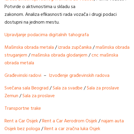
Potvrde o aktivnostima u skladu sa
zakonom. Analiza efikasnosti rada vozača i drugi podaci
dostupni na jednom mestu.
Upravljanje podacima digitalnih tahografa
Mašinska obrada metala
/
izrada zupčanika
/
mašinska obrada
struganjem
/
mašinska obrada glodanjem
/
cnc mašinska
obrada metala
Građevinski radovi
–
Izvođenje građevinskih radova
Svečana sala Beograd
/
Sala za svadbe
/
Sala za proslave
Zemun
/
Sala za proslave
Transportne trake
Rent a Car Osijek
/
Rent a Car Aerodrom Osijek
/
najam auta
Osijek bez pologa
/
Rent a car zračna luka Osjek