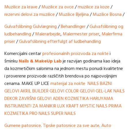
Muzilice za krave
/
Muzilice za ovce
/
muzilice za koze
/
rezervni delovi za muzilice
/
Muzilice Bjeljina
/
Muzilice Bosna
/
Gulvafslibning
Gulvlægning
/
Behandlinger
/
Gulvafslibning og
ludbehandling
/
Malerarbejde
,
Malermester priser
,
Malerfirma
priser
/
Gulvafslibning efterfulgt af ludbehandling
Komercijalni centar
profesionalnih proizvoda za nokte
i
šminku
Nails & MakeUp Lab
je razvijan godinama kao ideja
da kozmetičkim salonima na jednom mestu ponudi kvalitetne
i proverene proizvode različitih brendova po najpovoljnijim
cenama. MAKE UP LICE
materijal za nokte
NAILS
BAZNI
GELOVI
AKRIL BUILDER
GELOVI
COLOR GELOVI
GEL-LAK
NAILS
DEKOR
ZAVRŠNI GELOVI
ADEN KOZMETIKA
HARUYAMA
INSTRUMENTI ZA MANIKIR
LUX KRAFT
MYSTIC NAILS
PRIMA
KOZMETIKA
PRO NAILS
SUPER NAILS
Gumene patosnice
.
Tipske patosnice za sve aute
.
Auto