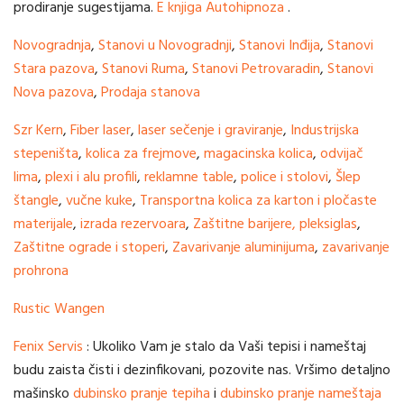
prodiranje sugestijama.
E knjiga Autohipnoza
.
Novogradnja
,
Stanovi u Novogradnji
,
Stanovi Inđija
,
Stanovi
Stara pazova
,
Stanovi Ruma
,
Stanovi Petrovaradin
,
Stanovi
Nova pazova
,
Prodaja stanova
Szr Kern
,
Fiber laser
,
laser sečenje i graviranje
,
Industrijska
stepeništa
,
kolica za frejmove
,
magacinska kolica
,
odvijač
lima
,
plexi i alu profili
,
reklamne table
,
police i stolovi
,
Šlep
štangle
,
vučne kuke
,
Transportna kolica za karton i pločaste
materijale
,
izrada rezervoara
,
Zaštitne barijere, pleksiglas
,
Zaštitne ograde i stoperi
,
Zavarivanje aluminijuma
,
zavarivanje
prohrona
Rustic Wangen
Fenix Servis
: Ukoliko Vam je stalo da Vaši tepisi i nameštaj
budu zaista čisti i dezinfikovani, pozovite nas. Vršimo detaljno
mašinsko
dubinsko pranje tepiha
i
dubinsko pranje nameštaja