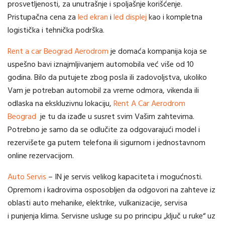
prosvetljenosti, za unutrašnje i spoljašnje korišćenje.
Pristupačna cena za
led ekran
i
led displej
kao i kompletna
logistička i tehnička podrška.
Rent a car Beograd Aerodrom
je domaća kompanija koja se
uspešno bavi iznajmljivanjem automobila već više od 10
godina. Bilo da putujete zbog posla ili zadovoljstva, ukoliko
Vam je potreban automobil za vreme odmora, vikenda ili
odlaska na ekskluzivnu lokaciju,
Rent A Car Aerodrom
Beograd
je tu da izađe u susret svim Vašim zahtevima.
Potrebno je samo da se odlučite za odgovarajući model i
rezervišete ga putem telefona ili sigurnom i jednostavnom
online rezervacijom.
Auto Servis
– IN je servis velikog kapaciteta i mogućnosti.
Opremom i kadrovima osposobljen da odgovori na zahteve iz
oblasti auto mehanike, elektrike, vulkanizacije, servisa
i punjenja klima. Servisne usluge su po principu „ključ u ruke“ uz