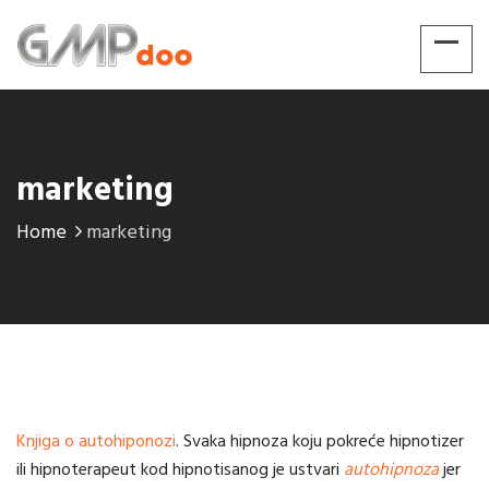
marketing
Home
marketing
Knjiga o autohiponozi
. Svaka hipnoza koju pokreće hipnotizer
ili hipnoterapeut kod hipnotisanog je ustvari
autohipnoza
jer