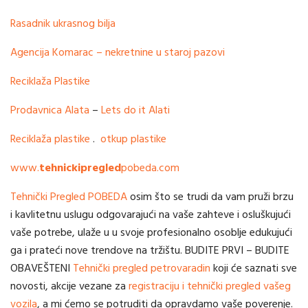
Rasadnik ukrasnog bilja
Agencija Komarac – nekretnine u staroj pazovi
Reciklaža Plastike
Prodavnica Alata
–
Lets do it Alati
Reciklaža plastike
.
otkup plastike
www.
tehnickipregled
pobeda.com
Tehnički Pregled POBEDA
osim što se trudi da vam pruži brzu
i kavlitetnu uslugu odgovarajući na vaše zahteve i osluškujući
vaše potrebe, ulaže u u svoje profesionalno osoblje edukujući
ga i prateći nove trendove na tržištu. BUDITE PRVI – BUDITE
OBAVEŠTENI
Tehnički pregled petrovaradin
koji će saznati sve
novosti, akcije vezane za
registraciju i tehnički pregled vašeg
vozila
, a mi ćemo se potruditi da opravdamo vaše poverenje.