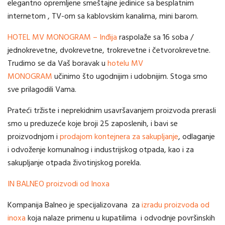
elegantno opremljene smeštajne jedinice sa besplatnim
internetom , TV-om sa kablovskim kanalima, mini barom.
HOTEL MV MONOGRAM – Inđija
raspolaže sa 16 soba /
jednokrevetne, dvokrevetne, trokrevetne i četvorokrevetne.
Trudimo se da Vaš boravak u
hotelu MV
MONOGRAM
učinimo što ugodnijim i udobnijim. Stoga smo
sve prilagodili Vama.
Prateći tržiste i neprekidnim usavršavanjem proizvoda prerasli
smo u preduzeće koje broji 25 zaposlenih, i bavi se
proizvodnjom i
prodajom kontejnera za sakupljanje
, odlaganje
i odvoženje komunalnog i industrijskog otpada, kao i za
sakupljanje otpada životinjskog porekla.
IN BALNEO
proizvodi od Inoxa
Kompanija Balneo je specijalizovana za
izradu proizvoda od
inoxa
koja nalaze primenu u kupatilima i odvodnje površinskih