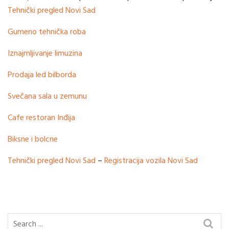
Tehnički pregled Novi Sad
Gumeno tehnička roba
Iznajmljivanje limuzina
Prodaja led bilborda
Svečana sala u zemunu
Cafe restoran Inđija
Biksne i bolcne
Tehnički pregled Novi Sad
–
Registracija vozila Novi Sad