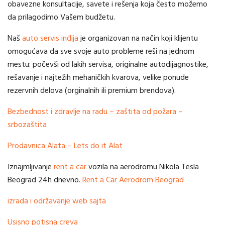
obavezne konsultacije, savete i rešenja koja često možemo
da prilagodimo Vašem budžetu.
Naš
auto servis inđija
je organizovan na način koji klijentu
omogućava da sve svoje auto probleme reši na jednom
mestu: počevši od lakih servisa, originalne autodijagnostike,
rešavanje i najtežih mehaničkih kvarova, velike ponude
rezervnih delova (orginalnih ili premium brendova).
Bezbednost i zdravlje na radu – zaštita od požara –
srbozaštita
Prodavnica Alata – Lets do it Alat
Iznajmljivanje
rent a car
vozila na aerodromu Nikola Tesla
Beograd 24h dnevno.
Rent a Car Aerodrom Beograd
izrada i održavanje web sajta
Usisno potisna creva