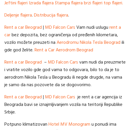
Jeftini flajeri
Izrada flajera
štampa flajera
brzi flajeri
top flajeri.
Deljenje flajera
.
Distribucija flajera
.
Rent a car Beograd
|
MD Falcon Cars
Vam nudi uslugu
rent a
car
bez depozita, bez ograničenja od pređenih kilometara,
vozilo možete preuzeti na
Aerodromu Nikola Tesla Beograd
ili
gde god želite.
Rent a Car Aerodrom Beograd
Rent a car Beograd
–
MD Falcon Cars
vam nudi da preuzmete
i vratite vozilo gde god vama to odgovara, bilo to da je to
aerodrom Nikola Tesla u Beogradu ili negde drugde, na vama
je samo da nas pozovete da se dogovorimo.
Rent a car Beograd
|
MD Falcon Cars
je rent a car agencija iz
Beograda bavi se iznajmljivanjem vozila na teritoriji Republike
Srbije.
Potpuno klimatizovan
Hotel MV Monogram
u ponudi ima